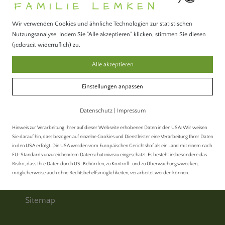
Wir verwenden Cookies und ähnliche Technologien zur statistischen
Hallmannshof
Nutzungsanalyse. Indem Sie "Alle akzeptieren" klicken, stimmen Sie diesen
(jederzeit widerruflich) zu.
Alle akzeptieren
Balberger Str. 78, 47665 Sonsbeck
+49 (0) 2838 1534
Einstellungen anpassen
info@hallmannshof.de
Datenschutz
|
Impressum
Service
Hinweis zur Verarbeitung Ihrer auf dieser Webseite erhobenen Daten in den USA: Wir weisen
Sie darauf hin, dass bezogen auf einzelne Cookies und Dienstleister eine Verarbeitung Ihrer Daten
in den USA erfolgt. Die USA werden vom Europäischen Gerichtshof als ein Land mit einem nach
Kontakt
EU-Standards unzureichendem Datenschutzniveau eingeschätzt. Es besteht insbesondere das
Risiko, dass Ihre Daten durch US-Behörden, zu Kontroll- und zu Überwachungszwecken,
Impressum
möglicherweise auch ohne Rechtsbehelfsmöglichkeiten, verarbeitet werden können.
Datenschutz
Sitemap