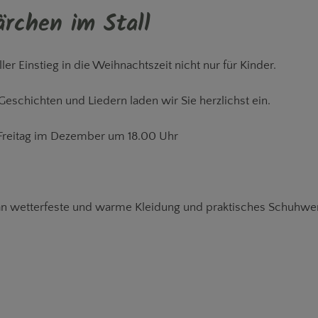
r 1-4 Personen
80m² 1-4 Personen
rchen im Stall
MEHR
Mehr
er Einstieg in die Weihnachtszeit nicht nur für Kinder.
Geschichten und Liedern laden wir Sie herzlichst ein.
. Freitag im Dezember um 18.00 Uhr
 an wetterfeste und warme Kleidung und praktisches Schuhwe