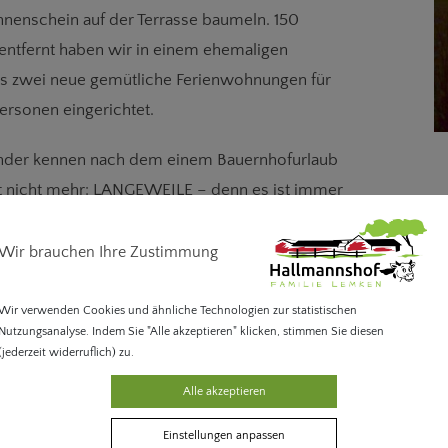
nnenschein auf der Terrasse baumeln.
150
ntfernt haben wir in einem ehemaligen
us zwei neue gemütliche Ferienwohnungen für
Personen eingerichtet.
inder kennen nach dem einem Bauernhofurlaub
t nicht mehr: LANGEWEILE – denn es ist immer
n mitmachen oder etwas Neues entdecken
Wir brauchen Ihre Zustimmung
amilie Lemken
Wir verwenden Cookies und ähnliche Technologien zur statistischen
Nutzungsanalyse. Indem Sie "Alle akzeptieren" klicken, stimmen Sie diesen
(jederzeit widerruflich) zu.
Alle akzeptieren
Einstellungen anpassen