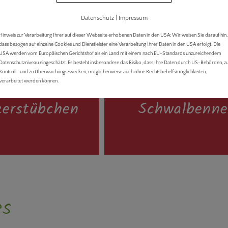
Datenschutz
|
Impressum
Hinweis zur Verarbeitung Ihrer auf dieser Webseite erhobenen Daten in den USA: Wir weisen Sie darauf hin,
dass bezogen auf einzelne Cookies und Dienstleister eine Verarbeitung Ihrer Daten in den USA erfolgt. Die
USA werden vom Europäischen Gerichtshof als ein Land mit einem nach EU-Standards unzureichendem
Datenschutzniveau eingeschätzt. Es besteht insbesondere das Risiko, dass Ihre Daten durch US-Behörden, z
Kontroll- und zu Überwachungszwecken, möglicherweise auch ohne Rechtsbehelfsmöglichkeiten,
enwohnung
Ferienwohnu
verarbeitet werden können.
zerstübchen
Schwalbenne
zerstübchen
Schwalbenne
es
chlafräume, Fläche:
3 Räume, 2 Schlafräume, F