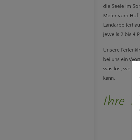
die Seele im So
Meter vom Hof e
Landarbeiterha
jeweils 2 bis 4 
Unsere Ferienk
bei uns ein Wor
was los, wo ma
kann.
Ihre F