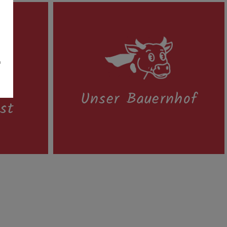
u
ng
Unser Bauernhof
st
st
Unser Bauernhof
läche:
ein Familienbetrieb mit Kühen,