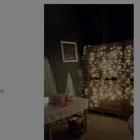
Kälbern und Schweinen
MEHR
rk.